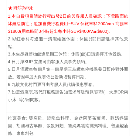
★附註說明:
1.本自費項目請於行程出發2日前與客服人員確認；下雪路面結
冰無法前往；追加自費行程費用~SUV 休旅車$1200/Van 商務車
$1800(用車時間3小時超出每小時SUV$400/Van$600):
2.彩虹眷村每逢週一清潔維護休園；休園(館)日請選擇其他景
點。
3.木生昆蟲博物館逢星期三休館；休園(館)日請選擇其他景點。
4.日月潭SUP 立槳可由客服人員事先預約。
5.日月潭纜車每個月第一個星期三為纜車停機保養日暫停對外開
放。若因年度大保養依公告新增暫停日期。
6.九族文化村門票可由客服人員代購優惠票卷。
7.如需酒店/民宿代訂服務請告知需求等級預算/房型(一大床OR兩
小床..等)/房間數。
推薦美食: 甕窯雞、鱘龍魚料理、金盆阿婆茶葉蛋、蘇媽媽湯
圓、胡國雄古早麵、飯飯雞翅、魯媽媽雲南擺夷料理、普里鹹油
條、東東刈包