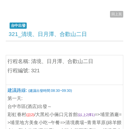
回上頁
台中出發
321_清境、日月潭、合歡山二日
行程名稱: 清境、日月潭、合歡山二日
行程編號: 321
建議路線:
(建議出發時間:08:30~09:30)
第一天:
台中市區(酒店)出發～
彩虹眷村
/大黑松小倆口元首館
=>埔里酒廠=
(註2)
(以上2擇1)
>埔里地方美食小吃~午餐=>清境農場~青青草原(綿羊餵