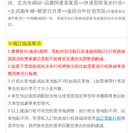
頭、玄光寺碼頭~品嘗阿婆茶葉蛋=>伊達邵部落步行街=
>文武廟年梯~眺望日月潭=>返回台中住宿市區
(可選擇前往
逢甲夜市/一中商圈/精明一街…等後可自行搭車或原車等候接回台中住宿酒
店)
※備註協議事項:
1.農曆新年(春節)期間、景點特別活動日及連續假期(日)行程路線
因路況較壅塞參訪景點可能會依交通狀況調整或刪減。
2.如遇下雪或路面結冰本行程將無法前往如需更改行程路線車資
費用將另行報價。
3.行程出發地點或結束地點不同(如酒店更換…)如需攜帶行李請
事先告知行李尺寸大小及件數。
4.車型預定後因調配狀況無法使用原指定車型時本團隊將會以較
大車型或豪華車型替代。
5.以上建議行程可依您的需求做調整；如行程出發地點不同、結
束地點不同...等需私人訂制旅遊行程路線請使用
自訂景點行程
將
需求告知；我們會依您的需求回覆您適合的規劃建議。