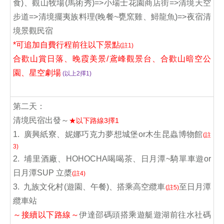
食)、觀山牧場(馬術秀)=>小瑞士花園商店街=>清境天空
步道=>清境擺夷族料理(晚餐~甕窯雞、鱘龍魚)=>夜宿清
境景觀民宿
*可追加自費行程前往以下景點
(註1)
合歡山賞日落、晚霞美景/鳶峰觀景台、合歡山暗空公
園、星空劇場
(以上2擇1)
第二天：
清境民宿出發～
★以下路線3擇1
1. 廣興紙寮、妮娜巧克力夢想城堡or木生昆蟲博物館
(註
3)
2. 埔里酒廠、HOHOCHA喝喝茶、日月潭~騎單車遊or
日月潭SUP 立槳
(註4)
3. 九族文化村(遊園、午餐)、搭乘高空纜車
至日月潭
(註5)
纜車站
～接續以下路線～
伊達邵碼頭搭乘遊艇遊湖前往水社碼