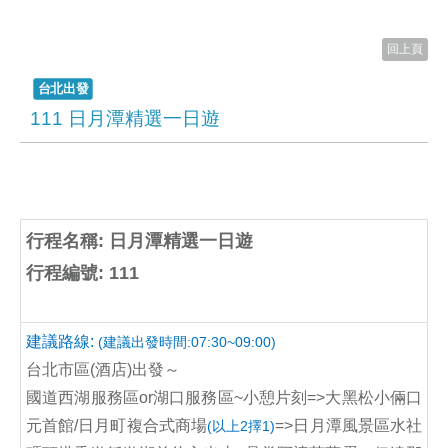
回上頁
台北出發
111 日月潭精選一日遊
行程名稱: 日月潭精選一日遊
行程編號: 111
建議路線:
(建議出發時間:07:30~09:00)
台北市區(酒店)出發～
國道西湖服務區or湖口服務區~小憩片刻=>大黑松小倆口
元首館/日月町複合式商場
=>日月潭風景區水社
(以上2擇1)