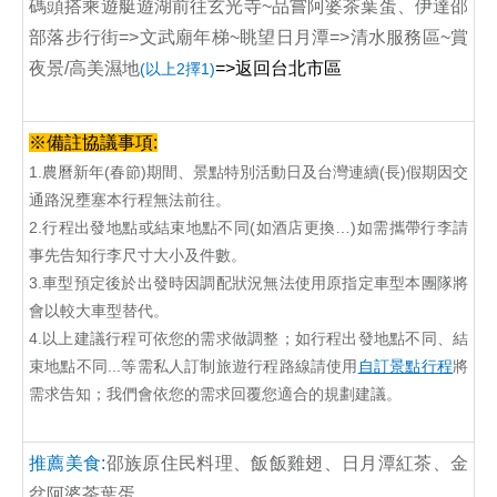
碼頭搭乘遊艇遊湖前往玄光寺~品嘗阿婆茶葉蛋、伊達邵
部落步行街=>文武廟年梯~眺望日月潭=>清水服務區~賞
夜景/高美濕地
=>返回台北市區
(以上2擇1)
※備註協議事項:
1.農曆新年(春節)期間、景點特別活動日及台灣連續(長)假期因交
通路況壅塞本行程無法前往。
2.行程出發地點或結束地點不同(如酒店更換…)如需攜帶行李請
事先告知行李尺寸大小及件數。
3.車型預定後於出發時因調配狀況無法使用原指定車型本團隊將
會以較大車型替代。
4.以上建議行程可依您的需求做調整；如行程出發地點不同、結
束地點不同...等需私人訂制旅遊行程路線請使用
自訂景點行程
將
需求告知；我們會依您的需求回覆您適合的規劃建議。
推
薦美食:
邵族原住民料理、飯飯雞翅、日月潭紅茶、金
盆阿婆茶葉蛋