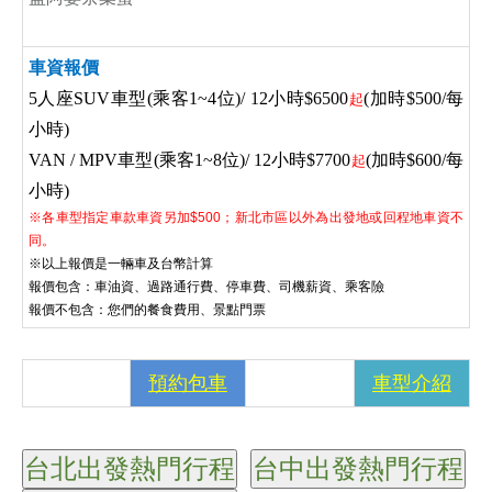
車資報價
5人座SUV車型(乘客1~4位)/ 12小時$6500
(加時$500/每
起
小時)
VAN / MPV車型(乘客1~8位)/ 12小時$7700
(加時$600/每
起
小時)
※各車型指定車款車資另加$500；新北市區以外為出發地或回程地車資不
同。
※以上報價是一輛車及台幣計算
報價包含：車油資、過路通行費、停車費、司機薪資、乘客險
報價不包含：您們的餐食費用、景點門票
預約包車
車型介紹